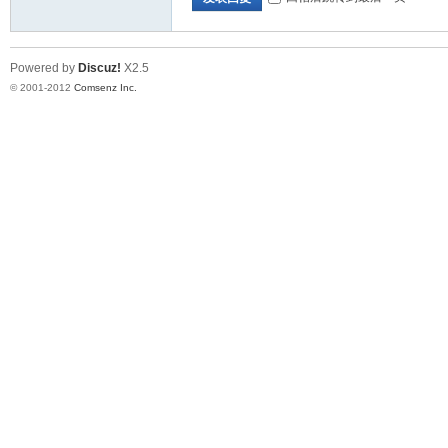
Powered by
Discuz!
X2.5
© 2001-2012
Comsenz Inc.
论
坛