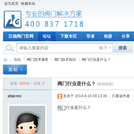
设为首页
收藏本站
汉德阀门官网
论坛
下载专区
导读
相册
分享
帖子
搜索
论坛
阀门技术服务
阀门技术知识
阀门行业是什么？
阀门行业是什么？
查看:
38844
|
回复:
0
[复制链接]
专
»
›
›
›
phpcms
发表于 2014-8-16 09:13:39
|
只看该作者
|
阀门
行业是什么？