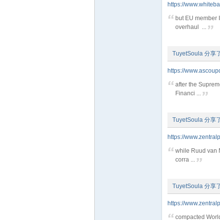
https://www.whiteba
业
but EU member Ir
overhaul ...
TuyetSoula
分享
https://www.ascoup
after the Supreme
Financi ...
阀
TuyetSoula
分享
https://www.zentralp
while Ruud van N
corra ...
TuyetSoula
分享
https://www.zentralp
门
compacted World