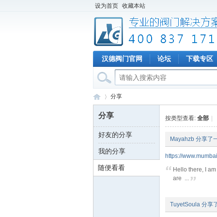
设为首页
收藏本站
汉德阀门官网
论坛
下载专区
分享
分享
按类型查看:
全部
|
好友的分享
专
›
Mayahzb
分享了
我的分享
https://www.mumbai
随便看看
Hello there, I am
are ...
TuyetSoula
分享