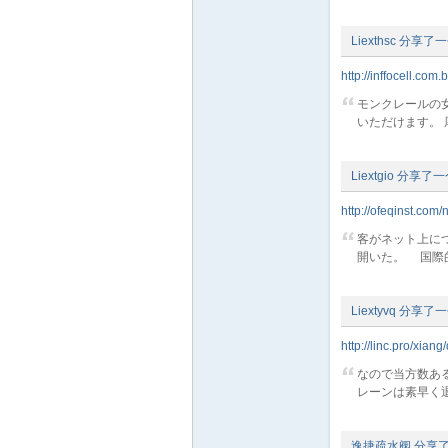
Liexthsc
分享了一
http://inffocell.com.
モンクレールの
いただけます。 厚み
_
Liextgio
分享了一
http://ofeqinst.com
客がネット上に
開いた。 国際的に
Liextyvq
分享了一
阀
http://linc.pro/xian
なので当方数あ
レーンは素早く退職
逸捷疏水阀
分享