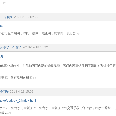
..
了一个网址
2021-3-16 13:35
om/
限公司生产闸阀，球阀，蝶阀，截止阀，调节阀，执行器
分享了一个帖子
2018-12-18 16:22
研究
Sim仿真分析软件，对气动阀门内部的运动规律、阀门内部零组件相互运动关系进行了
.
性研究，很有意思的研究
个网址
2018-4-13 15:02
paoke/dvdbox_1/index.html
oneケース...仙台から大阪まで…仙台から大阪までの交通手段で何で行くのが一番安い
 ...