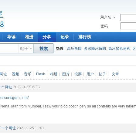
用户名
密码
导读
相册
分享
记录
排行榜
帖子
搜索
热搜:
高压角阀
多级降压角阀
高压加氢角阀
网址
|
视频
|
音乐
|
Flash
|
相册
|
图片
|
投票
|
用户
|
帖子
|
文章
一个网址
2022-9-27 19:37
escortsguru.com/
 Neha Jaan from Mumbai. I saw your blog post nicely so all contents are very informat
了一个网址
2021-9-25 11:01