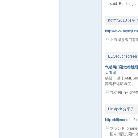
said. But things .
hqfmjt2013
分享
http://www.hqfmjt.c
上海湖泉阀门有
ELOTouchscreen
论
气动阀门运动特性
大看固
摘要 ：基于AME
部阀杆运动速度， ..
气动阀门运动特
Liextpck
分享了一
坛
http://blijmoed.be/
ブランド iph
国を混乱に陥れる最