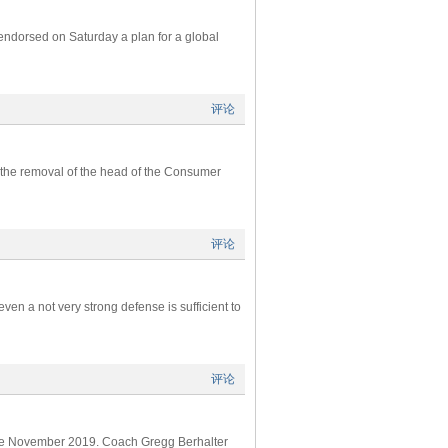
 endorsed on Saturday a plan for a global
评论
on the removal of the head of the Consumer
评论
en a not very strong defense is sufficient to
评论
nce November 2019. Coach Gregg Berhalter