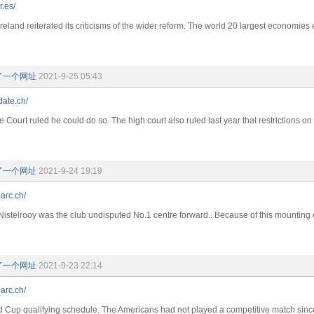
r.es/
eland reiterated its criticisms of the wider reform. The world 20 largest economies
了一个网址
2021-9-25 05:43
date.ch/
 Court ruled he could do so. The high court also ruled last year that restrictions 
了一个网址
2021-9-24 19:19
arc.ch/
istelrooy was the club undisputed No.1 centre forward.. Because of this mounting ev
了一个网址
2021-9-23 22:14
arc.ch/
 Cup qualifying schedule. The Americans had not played a competitive match si