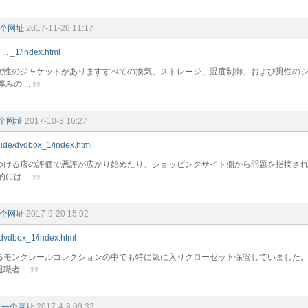
个网址
2017-11-28 11:17
b ... _1/index.html
女性のジャケットがありますすべての換気、ストレージ、温度制御、および男性の
の ...
个网址
2017-10-3 16:27
/nide/dvdbox_1/index.html
つける店の評価で悪評が広がり始めたり、ショッピングサイト側から問題を指摘さ
は ...
个网址
2017-9-20 15:02
g/dvdbox_1/index.html
るモンクレールコレクションの中でも特に気に入りクローゼット保管していました。
者 ...
了一个网址
2017-4-8 09:32