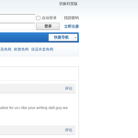
切换到宽版
自动登录
找回密码
登录
立即注册
快捷导航
闪蒸角阀
耐磨角阀
保温夹套角阀
评论
ive for us.i like your writing skill.guy we
评论