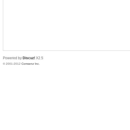
业
Powered by
Discuz!
X2.5
© 2001-2012
Comsenz Inc.
阀
门