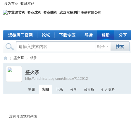
设为首页
收藏本站
汉德阀门官网
论坛
下载专区
导读
相册
分享
帖子
搜索
盛火荼
相册
盛火荼
http://en.china-acg.com/discuz/?112912
专
›
›
主题
相册
记录
分享
留言板
个人资料
没有可浏览的列表