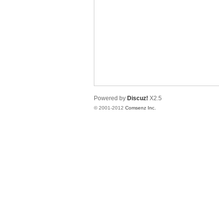
业
Powered by
Discuz!
X2.5
© 2001-2012
Comsenz Inc.
阀
门