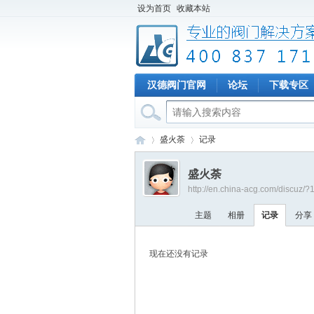
设为首页
收藏本站
汉德阀门官网
论坛
下载专区
盛火荼
记录
盛火荼
http://en.china-acg.com/discuz/
专
›
›
主题
相册
记录
分享
现在还没有记录