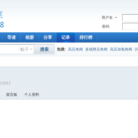
用户名
密码
导读
相册
分享
记录
排行榜
帖子
搜索
热搜:
高压角阀
多级降压角阀
高压加氢角阀
?112912
留言板
个人资料