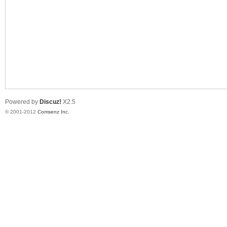
业
Powered by
Discuz!
X2.5
© 2001-2012
Comsenz Inc.
阀
门