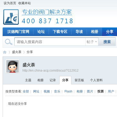
设为首页
收藏本站
汉德阀门官网
论坛
下载专区
导读
相册
分享
帖子
搜索
盛火荼
分享
盛火荼
http://en.china-acg.com/discuz/?112912
专
›
›
主题
相册
记录
分享
留言板
个人资料
按类型查看:
全部
|
网址
|
视频
|
音乐
|
Flash
|
相册
|
图片
|
投票
|
用户
|
现在还没分享