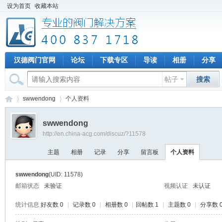
设为首页
收藏本站
汉德阀门官网
论坛
下载专区
导读
相册
分享
帖子
搜索
swwendong
个人资料
swwendong
http://en.china-acg.com/discuz/?11578
专
›
›
主题
相册
记录
分享
留言板
个人资料
swwendong
(UID: 11578)
邮箱状态
未验证
视频认证
未认证
统计信息
好友数 0
|
记录数 0
|
相册数 0
|
回帖数 1
|
主题数 0
|
分享数 