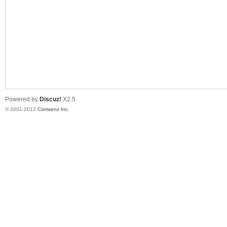
业
Powered by
Discuz!
X2.5
© 2001-2012
Comsenz Inc.
阀
门