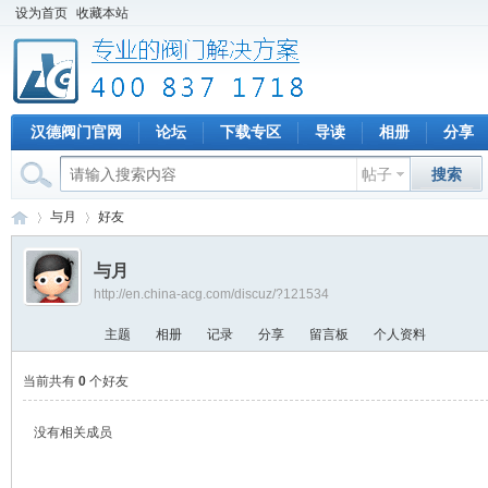
设为首页
收藏本站
汉德阀门官网
论坛
下载专区
导读
相册
分享
帖子
搜索
与月
好友
与月
http://en.china-acg.com/discuz/?121534
专
›
›
主题
相册
记录
分享
留言板
个人资料
当前共有
0
个好友
没有相关成员