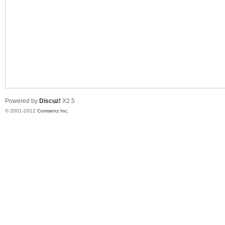
业
Powered by
Discuz!
X2.5
© 2001-2012
Comsenz Inc.
阀
门