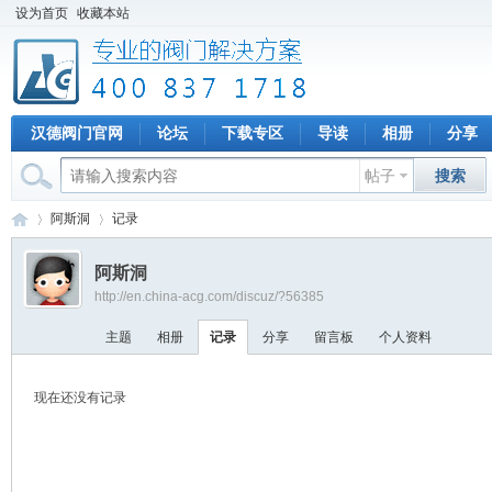
设为首页
收藏本站
汉德阀门官网
论坛
下载专区
导读
相册
分享
帖子
搜索
阿斯洞
记录
阿斯洞
http://en.china-acg.com/discuz/?56385
专
›
›
主题
相册
记录
分享
留言板
个人资料
现在还没有记录