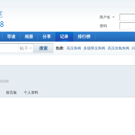
用户名
密码
导读
相册
分享
记录
排行榜
帖子
搜索
热搜:
高压角阀
多级降压角阀
高压加氢角阀
?56598
留言板
个人资料