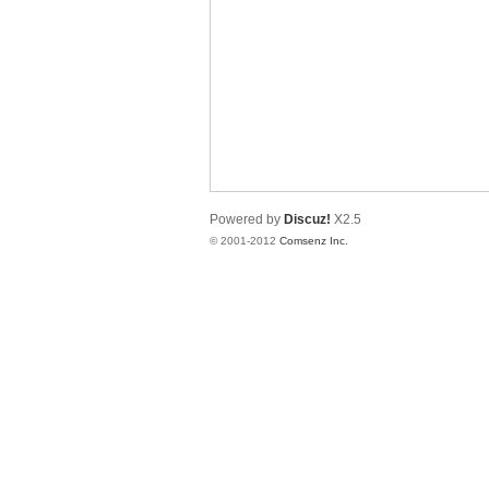
业
Powered by
Discuz!
X2.5
© 2001-2012
Comsenz Inc.
阀
门