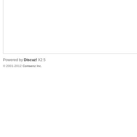
业
Powered by
Discuz!
X2.5
© 2001-2012
Comsenz Inc.
阀
门