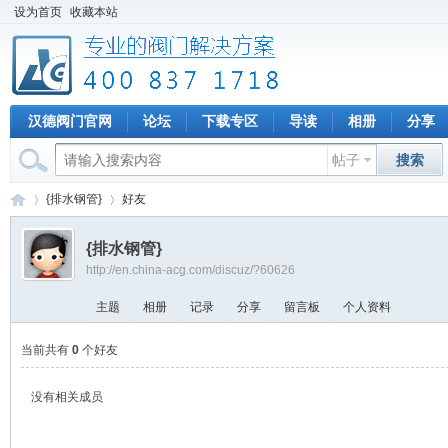
设为首页
收藏本站
汉德阀门官网
论坛
下载专区
导读
相册
分享
帖子
搜索
{排水钢管}
好友
{排水钢管}
http://en.china-acg.com/discuz/?60626
专
›
›
主题
相册
记录
分享
留言板
个人资料
当前共有
0
个好友
没有相关成员