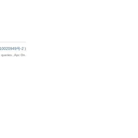
10020949号-2
)
 queries , Apc On.