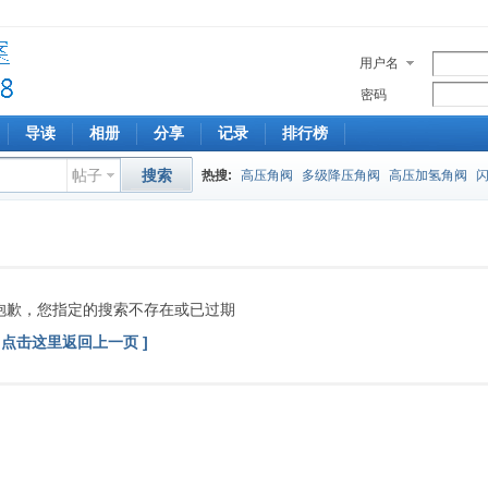
用户名
密码
导读
相册
分享
记录
排行榜
帖子
搜索
热搜:
高压角阀
多级降压角阀
高压加氢角阀
抱歉，您指定的搜索不存在或已过期
[ 点击这里返回上一页 ]