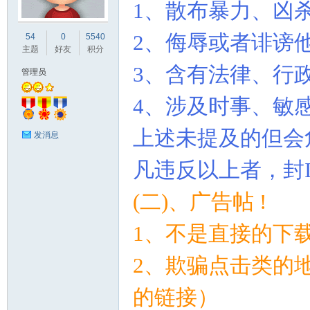
1
、散布暴力、凶
业
2
、侮辱或者诽谤
54
0
5540
主题
好友
积分
3
、含有法律、行
管理员
4
、涉及时事、敏
上述未提及的但会
发消息
凡违反以上者，封
阀
(
二
)
、广告帖
!
1
、不是直接的下
2
、欺骗点击类的
的链接）
门