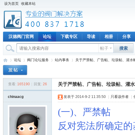
设为首页
收藏本站
汉德阀门官网
论坛
下载专区
导读
相册
分享
帖子
搜索
论坛
阀门论坛服务
站内事务
关于严禁帖、广告帖、垃圾帖、灌水帖等
关于严禁帖、广告帖、垃圾帖、灌水
查看:
165190
|
回复:
26
专
»
›
›
›
chinaacg
发表于 2014-9-2 11:35:50
|
只看该作者
|
(
一
)
、严禁帖
反对宪法所确定的