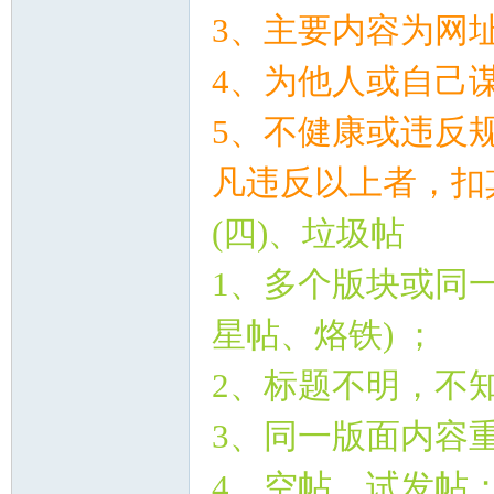
3
、主要内容为网
4
、为他人或自己
5
、不健康或违反
凡违反以上者，扣
论
(
四
)
、垃圾帖
1
、多个版块或同
星帖、烙铁
)
；
2
、标题不明，不
3
、同一版面内容
坛
4
、空帖、试发帖