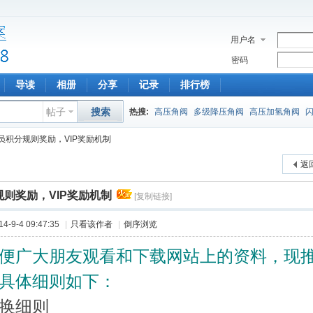
用户名
密码
导读
相册
分享
记录
排行榜
帖子
搜索
热搜:
高压角阀
多级降压角阀
高压加氢角阀
员积分规则奖励，VIP奖励机制
返
则奖励，VIP奖励机制
[复制链接]
-9-4 09:47:35
|
只看该作者
|
倒序浏览
便广大朋友观看和下载网站上的资料，现
具体细则如下：
换细则