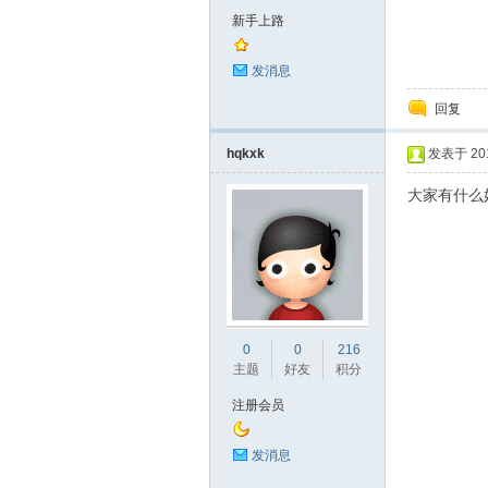
新手上路
术|
发消息
回复
hqkxk
发表于 2015
大家有什么
阀
0
0
216
主题
好友
积分
注册会员
发消息
门