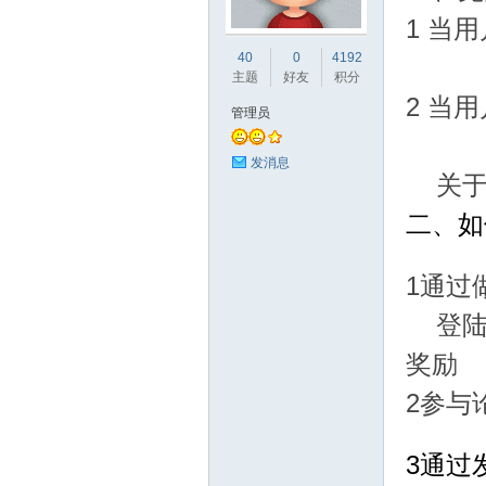
1
当用
业
40
0
4192
主题
好友
积分
2
当用
管理员
发消息
关
二、如
阀
1
通过
登
奖励
2
参与
3
通过
门