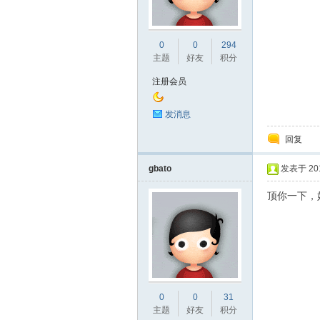
0
0
294
主题
好友
积分
门
注册会员
发消息
回复
gbato
发表于 2015
顶你一下，
技
0
0
31
主题
好友
积分