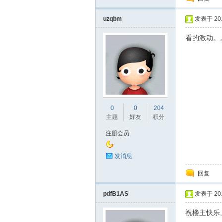
uzqbm
发表于 2015
看的激动。
阀
0
0
204
主题
好友
积分
注册会员
发消息
门
回复
pdfB1AS
发表于 2015
祝楼主快乐