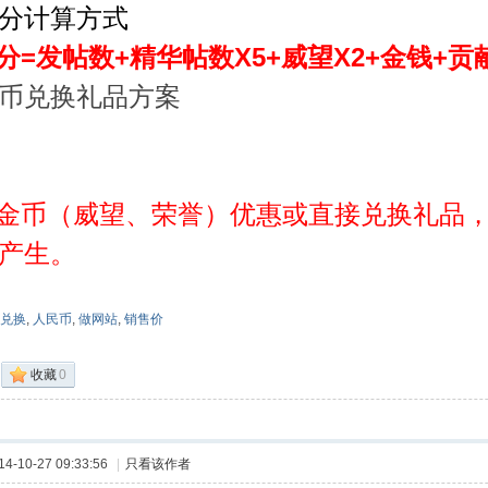
分计算方式
=
+
X5+
X2+
+
分
发帖数
精华帖数
威望
金钱
贡
币兑换礼品方案
金币（威望、荣誉）优惠或直接兑换礼品
产生。
兑换
,
人民币
,
做网站
,
销售价
收藏
0
-10-27 09:33:56
|
只看该作者