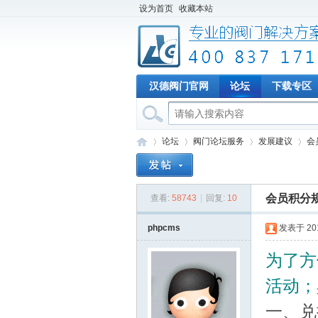
设为首页
收藏本站
汉德阀门官网
论坛
下载专区
论坛
阀门论坛服务
发展建议
会
会员积分规
查看:
58743
|
回复:
10
专
»
›
›
›
phpcms
发表于 2014
为了方
活动；
一、兑