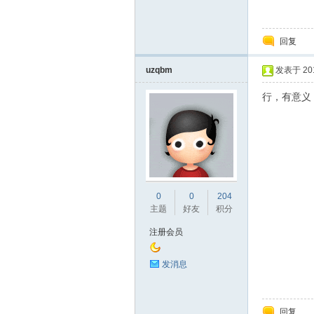
回复
uzqbm
发表于 2015
行，有意义
标
0
0
204
主题
好友
积分
注册会员
发消息
准|
回复