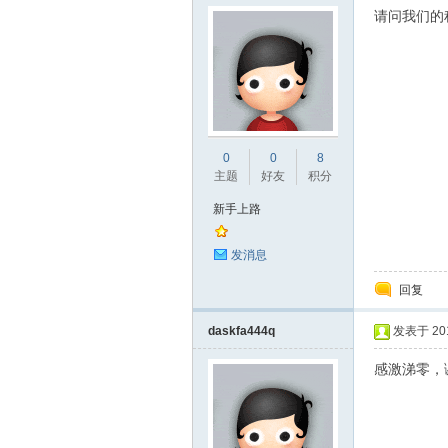
请问我们的
_
0
0
8
主题
好友
积分
新手上路
发消息
回复
daskfa444q
发表于 2014
阀
感激涕零，