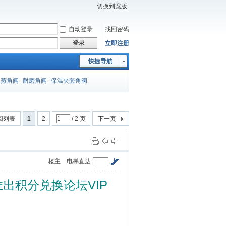
切换到宽版
自动登录
找回密码
登录
立即注册
快捷导航
闪蒸角阀
耐磨角阀
保温夹套角阀
回列表
1
2
/ 2 页
下一页
楼主
电梯直达
VIP
推出积分兑换论坛