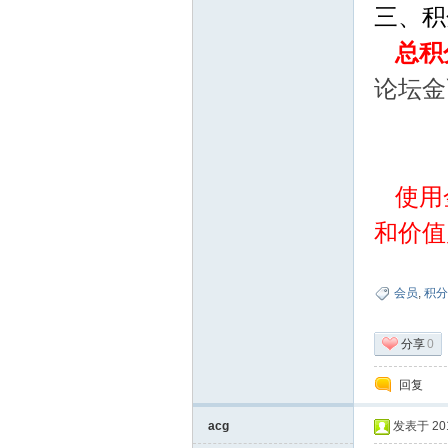
三、积
总积
论坛金
论
使用
和价值
会员
,
积分
分享
0
回复
坛
acg
发表于 2014