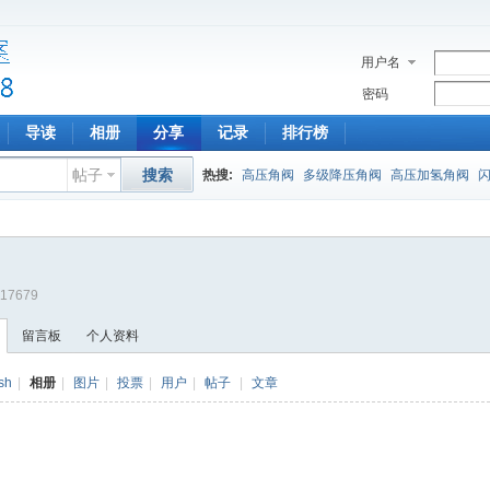
用户名
密码
导读
相册
分享
记录
排行榜
帖子
搜索
热搜:
高压角阀
多级降压角阀
高压加氢角阀
?117679
留言板
个人资料
sh
|
相册
|
图片
|
投票
|
用户
|
帖子
|
文章