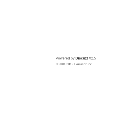
业
Powered by
Discuz!
X2.5
© 2001-2012
Comsenz Inc.
阀
门