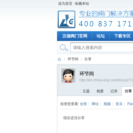
设为首页
收藏本站
汉德阀门官网
论坛
下载专区
环节间
分享
环节间
http://en.china-acg.com/discuz/
专
›
›
主题
相册
记录
分享
按类型查看:
全部
|
网址
|
视频
|
音乐
|
Fla
现在还没分享