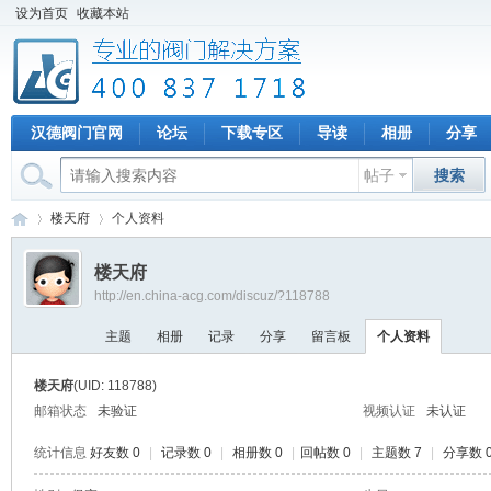
设为首页
收藏本站
汉德阀门官网
论坛
下载专区
导读
相册
分享
帖子
搜索
楼天府
个人资料
楼天府
http://en.china-acg.com/discuz/?118788
专
›
›
主题
相册
记录
分享
留言板
个人资料
楼天府
(UID: 118788)
邮箱状态
未验证
视频认证
未认证
统计信息
好友数 0
|
记录数 0
|
相册数 0
|
回帖数 0
|
主题数 7
|
分享数 