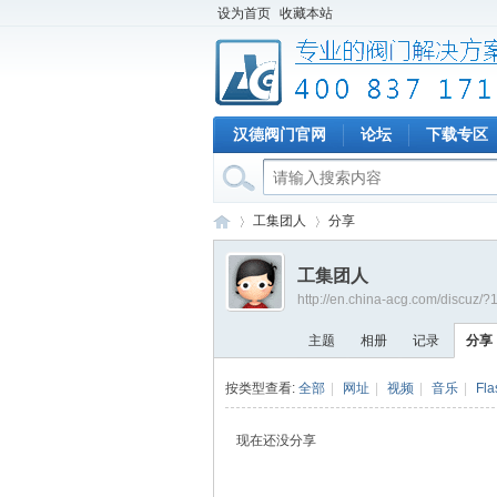
设为首页
收藏本站
汉德阀门官网
论坛
下载专区
工集团人
分享
工集团人
http://en.china-acg.com/discuz/
专
›
›
主题
相册
记录
分享
按类型查看:
全部
|
网址
|
视频
|
音乐
|
Fla
现在还没分享