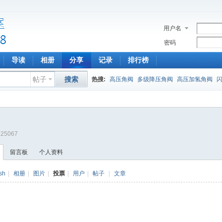
用户名
密码
导读
相册
分享
记录
排行榜
帖子
搜索
热搜:
高压角阀
多级降压角阀
高压加氢角阀
?125067
留言板
个人资料
sh
|
相册
|
图片
|
投票
|
用户
|
帖子
|
文章