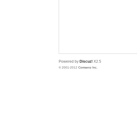
业
Powered by
Discuz!
X2.5
© 2001-2012
Comsenz Inc.
阀
门