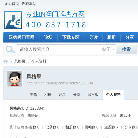
设为首页
收藏本站
汉德阀门官网
论坛
下载专区
导读
相册
分享
帖子
搜索
风格果
个人资料
风格果
http://en.china-acg.com/discuz/?123334
专
›
›
主题
相册
记录
分享
留言板
个人资料
风格果
(UID: 123334)
邮箱状态
未验证
视频认证
未认证
统计信息
好友数 0
|
记录数 0
|
相册数 0
|
回帖数 0
|
主题数 7
|
分享数 